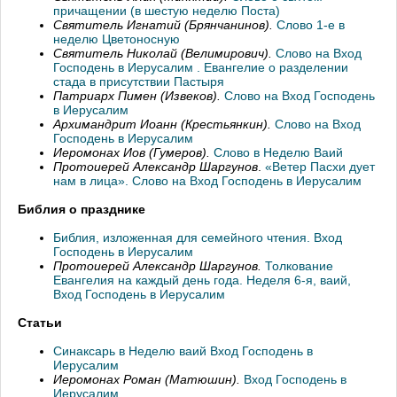
причащении (в шестую неделю Поста)
Святитель Игнатий (Брянчанинов).
Слово 1-е в
неделю Цветоносную
Святитель Николай (Велимирович).
Слово на Вход
Господень в Иерусалим . Евангелие о разделении
стада в присутствии Пастыря
Патриарх Пимен (Извеков).
Слово на Вход Господень
в Иерусалим
Архимандрит Иоанн (Крестьянкин).
Слово на Вход
Господень в Иерусалим
Иеромонах Иов (Гумеров).
Слово в Неделю Ваий
Протоиерей Александр Шаргунов
.
«Ветер Пасхи дует
нам в лица». Слово на Вход Господень в Иерусалим
Библия о празднике
Библия, изложенная для семейного чтения. Вход
Господень в Иерусалим
Протоиерей Александр Шаргунов.
Толкование
Евангелия на каждый день года. Неделя 6-я, ваий,
Вход Господень в Иерусалим
Статьи
Синаксарь в Неделю ваий Вход Господень в
Иерусалим
Иеромонах Роман (Матюшин).
Вход Господень в
Иерусалим