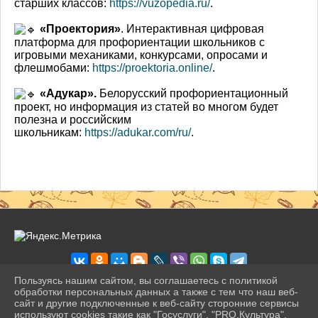
старших классов:
https://vuzopedia.ru/
.
«Проектория»
. Интерактивная цифровая
платформа для профориентации школьников с
игровыми механиками, конкурсами, опросами и
флешмобами:
https://proektoria.online/
.
«Адукар».
Белорусский профориентационный
проект, но информация из статей во многом будет
полезна и российским
школьникам:
https://adukar.com/ru/
.
Пользуясь нашим сайтом, вы соглашаетесь с политикой
обработки персональных данных а также с тем что наш веб-
сайт и другие подключенные к веб-сайту сторонние сервисы
2026 г. pravogimn.ru
используют cookies такие как "Госуслуги", "PRO.Культура",