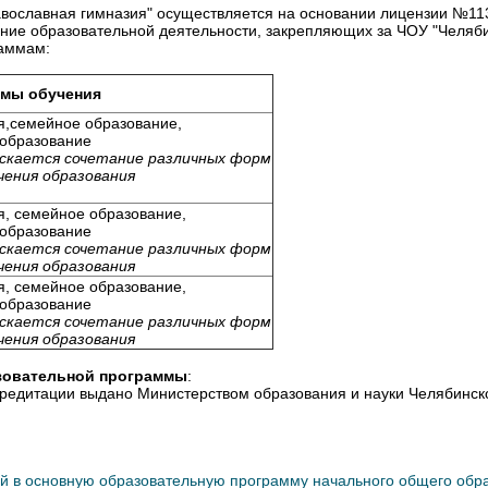
славная гимназия" осуществляется на основании лицензии №1137
ние образовательной деятельности, закрепляющих за ЧОУ "Челяби
аммам:
мы обучения
я,семейное образование,
образование
скается сочетание
различных форм
чения образования
я, семейное образование,
образование
скается сочетание
различных форм
чения образования
я, семейное образование,
образование
скается сочетание
различных форм
чения образования
азовательной программы
:
кредитации выдано Министерством образования и науки Челябинской
ний в основную образовательную программу начального общего обр