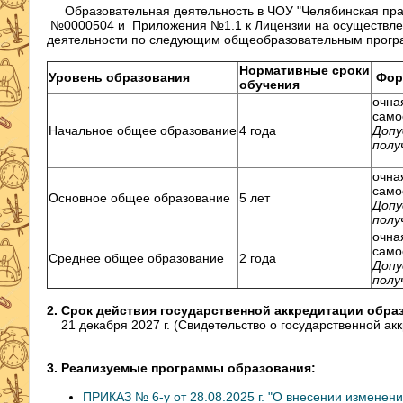
Образовательная деятельность в ЧОУ "Челябинская право
№0000504 и
Приложения №1.1 к Лицензии на осуществле
деятельности по следующим общеобразовательным прогр
Нормативные сроки
Уровень образования
Фор
обучения
очна
само
Начальное общее образование
4 года
Допу
полу
очна
само
Основное общее образование
5 лет
Допу
полу
очна
само
Среднее общее образование
2 года
Допу
полу
2. Срок действия государственной аккредитации обр
21 декабря 2027 г. (Свидетельство о государственной ак
3. Реализуемые программы образования:
ПРИКАЗ № 6-у от 28.08.2025 г. "О внесении измене