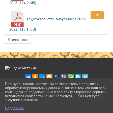
2023 (124.2 KiB)
ЭП
Трудоустройство выпускников 2021-
2022 (116.1 KiB)
Скачать все
Пользуясь нашим сайтом, вы соглашаетесь с политикой
обработки персональных данных а также с тем что наш веб-
сайт и другие подключенные к веб-сайту сторонние сервисы
2026 г. pravogimn.ru
используют cookies такие как "Госуслуги", "PRO.Культура",
Вход
"Спутник аналитика".
Карта сайта
^
Политика обработки персональных данных
Подробнее