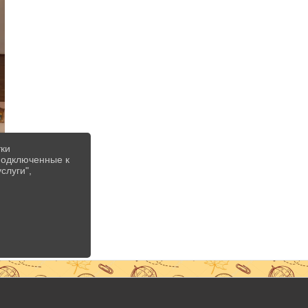
тки
 подключенные к
слуги",