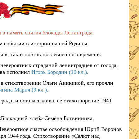
а в память снятия блокады Ленинграда.
ом событии в истории нашей Родины.
ов, так и поэтов послевоенного времени.
невероятных страданий ленинградцев от голода,
ова исполнил
Игорь Бородин (10 кл.).
 в стихотворении Ольги Аникиной, его прочли
ыгина Мария (9 кл.).
ада, и осталась жива, её стихотворение 1941
«Блокадный хлеб» Семёна Ботвинника.
Невероятное счастье освобождения Юрий Воронов
аря 1944 года. Стихотворение «Салют над