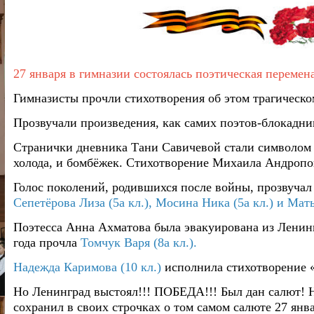
27 января в гимназии состоялась поэтическая перемен
Гимназисты прочли стихотворения об этом трагическ
Прозвучали произведения, как самих поэтов-блокадник
Странички дневника Тани Савичевой стали символом 
холода, и бомбёжек. Стихотворение Михаила Андроп
Голос поколений, родившихся после войны, прозвучал
Сепетёрова Лиза (5а кл.), Мосина Ника (5а кл.) и Мат
Поэтесса Анна Ахматова была эвакуирована из Ленингр
года прочла
Томчук Варя (8а кл.).
Надежда Каримова (10 кл.)
исполнила стихотворение 
Но Ленинград выстоял!!! ПОБЕДА!!! Был дан салют! 
сохранил в своих строчках о том самом салюте 27 янв