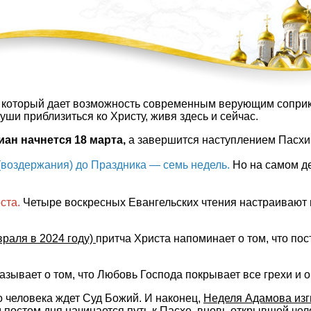
, который дает возможность современным верующим соприк
души приблизиться ко Христу, живя здесь и сейчас.
иан начнется 18 марта,
а завершится наступлением Пасхи
(воздержания) до Праздника — семь недель.
Но на самом де
ста.
Четыре воскресных Евангельских чтения настраивают 
враля в 2024 году)
притча Христа напоминает о том, что по
азывает о том, что Любовь Господа покрывает все грехи и 
 человека ждет Суд Божий. И наконец,
Неделя Адамова изгн
 постом дня начинается путь к Пасхе, вновь открывшей чел