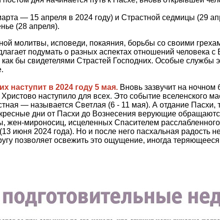
арта — 15 апреля в 2024 году) и Страстной седмицы (29 ап
нье (28 апреля).
ной молитвы, исповеди, покаяния, борьбы со своими грех
едлагает подумать о разных аспектах отношений человека с
я как бы свидетелями Страстей Господних. Особые службы э
.
 наступит в 2024 году 5 мая.
Вновь зазвучит на ночном
ристово наступило для всех. Это событие вселенского мас
ная — называется Светлая (6 - 11 мая). А отдание Пасхи, 
воскресные дни от Пасхи до Вознесения верующие обращаются
ы, жен-мироносиц, исцеленных Спасителем расслабленного
3 июня 2024 года). Но и после него пасхальная радость не
ругу позволяет освежить это ощущение, иногда теряющееся