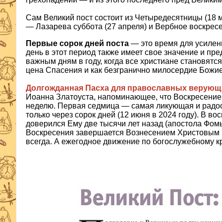
Сам Великий пост состоит из Четыредесятницы (18 м
— Лазарева суббота (27 апреля) и Вербное воскресе
Первые сорок дней поста
— это время для усилен
день в этот период также имеет свое значение и пр
важным дням в году, когда все христиане становятс
цена Спасения и как безгранично милосердие Божие
Долгожданная Пасха для православных верующих
Иоанна Златоуста, напоминающее, что Воскресение Х
неделю. Первая седмица — самая ликующая и радост
только через сорок дней (12 июня в 2024 году). В 
доверился Ему две тысячи лет назад (апостола Фом
Воскресения завершается Вознесением Христовым (1
всегда. А ежегодное движение по богослужебному к