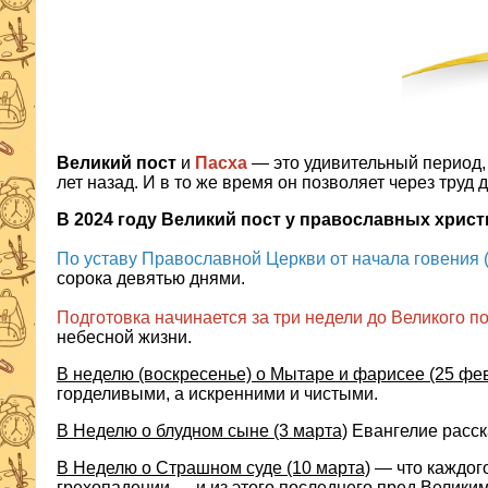
Великий пост
и
Пасха
— это удивительный период
лет назад. И в то же время он позволяет через труд 
В 2024 году Великий пост у православных христ
По уставу Православной Церкви от начала говения 
сорока девятью днями.
Подготовка начинается за три недели до Великого по
небесной жизни.
В неделю (воскресенье) о Мытаре и фарисее (25 фе
горделивыми, а искренними и чистыми.
В Неделю о блудном сыне (3 марта)
Евангелие расск
В Неделю о Страшном суде (10 марта)
— что каждого
грехопадении — и из этого последнего пред Великим