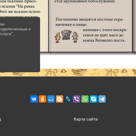
тки
 подключенные к
слуги",
д
Карта сайта