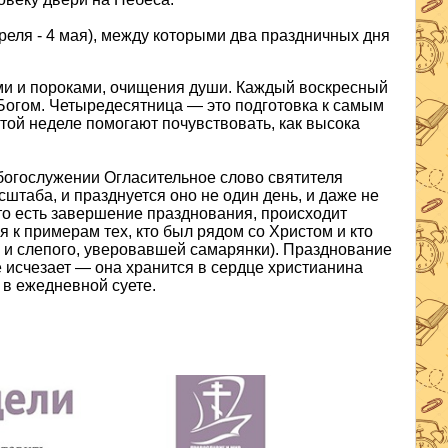
реля - 4 мая), между которыми два праздничных дня
ами и пороками, очищения души. Каждый воскресный
 Богом. Четыредесятница — это подготовка к самым
той неделе помогают почувствовать, как высока
 богослужении Огласительное слово святителя
штаба, и празднуется оно не один день, и даже не
то есть завершение празднования, происходит
 к примерам тех, кто был рядом со Христом и кто
 и слепого, уверовавшей самарянки). Празднование
 исчезает — она хранится в сердце христианина
 в ежедневной суете.