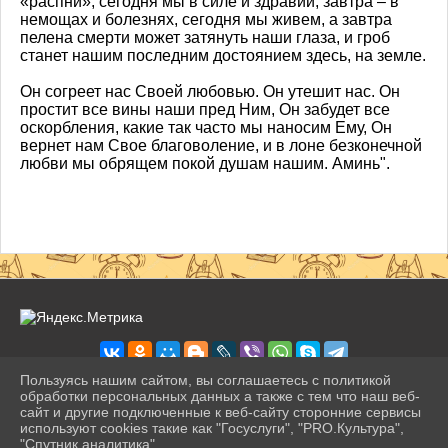
«распни», сегодня мы в силе и здравии, завтра – в
немощах и болезнях, сегодня мы живем, а завтра
пелена смерти может затянуть наши глаза, и гроб
станет нашим последним достоянием здесь, на земле.
Он согреет нас Своей любовью. Он утешит нас. Он
простит все вины наши пред Ним, Он забудет все
оскорбления, какие так часто мы наносим Ему, Он
вернет нам Свое благоволение, и в лоне безконечной
любви мы обрящем покой душам нашим. Аминь".
Пользуясь нашим сайтом, вы соглашаетесь с политикой
обработки персональных данных а также с тем что наш веб-
сайт и другие подключенные к веб-сайту сторонние сервисы
2026 г. pravogimn.ru
используют cookies такие как "Госуслуги", "PRO.Культура",
Вход
"Спутник аналитика".