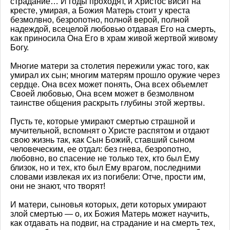
страдание… И годы проходят, и Христос висит на
кресте, умирая, а Божия Матерь стоит у креста
безмолвно, безропотно, полной верой, полной
надеждой, всецелой любовью отдавая Его на смерть,
как приносила Она Его в храм живой жертвой живому
Богу.
Многие матери за столетия пережили ужас того, как
умирал их сын; многим матерям прошло оружие через
сердце. Она всех может понять, Она всех объемлет
Своей любовью, Она всем может в безмолвном
таинстве общения раскрыть глубины этой жертвы.
Пусть те, которые умирают смертью страшной и
мучительной, вспомнят о Христе распятом и отдают
свою жизнь так, как Сын Божий, ставший сыном
человеческим, ее отдал: без гнева, безропотно,
любовно, во спасение не только тех, кто был Ему
близок, но и тех, кто был Ему врагом, последними
словами извлекая их из погибели: Отче, прости им,
они не знают, что творят!
И матери, сыновья которых, дети которых умирают
злой смертью — о, их Божия Матерь может научить,
как отдавать на подвиг, на страдание и на смерть тех,