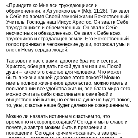
«Приидите ко Мне вси труждающиися и
обремененнии, и Аз упокою вы» (Мф. 11:28). Так звал
к Себе во время Своей земной жизни Божественный
Учитель, Господь наш Иисус Христос. Он звал к Себе
труждающихся и обремененных, Он звал к Себе
несчастных и обездоленных, Он звал к Себе всех
тружеников и страдальцев земли. Его Божественный
голос проникал в человеческие души, потрясал умы и
влек к Нему сердца людей.
Так зовет и нас с вами, дорогие братие и сестры,
Христос, обещая дать покой душам нашим. Покой
души – какое это счастье для человека. Что может
быть в жизни нашей дороже этого покоя?! Можно
иметь полное жизненное довольство, можно иметь в
пользовании все удобства жизни, все блага мира сего,
можно считать себя счастливым в семейной и
общественной жизни, но если на душе не будет покоя,
то, увы, счастье наше будет далеко не совершенным.
Можно ли назвать истинным счастьем то, что
временно и скоропреходяще? Сегодня мы в славе и
почете, а завтра можем быть в презрении и
поношении. Сегодня кричим «осанна», а завтра –