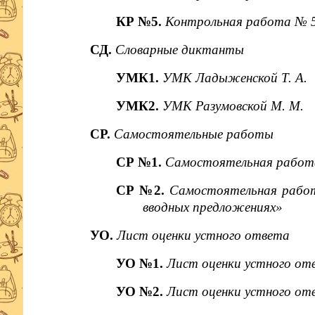
КР №5.
Контрольная работа № 5
СД.
Словарные диктанты
УМК1.
УМК Ладыженской Т. А.
УМК2.
УМК Разумовской М. М.
СР.
Самостоятельные работы
СР №1.
Самостоятельная работа
СР №2.
Самостоятельная работа
вводных предложениях»
УО.
Лист оценки устного ответа
УО №1.
Лист оценки устного от
УО №2.
Лист оценки устного от