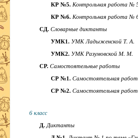
КР №5.
Контрольная работа № 5
КР №6.
Контрольная работа № 6
СД.
Словарные диктанты
УМК1.
УМК Ладыженской Т. А.
УМК2.
УМК Разумовской М. М.
СР.
Самостоятельные работы
СР №1.
Самостоятельная работа 
СР №2.
Самостоятельная работа
6 класс
Д.
Диктанты
Д №1.
Диктант № 1 по теме «Гл