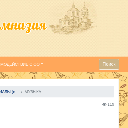
имназия
Поиск
ИМОДЕЙСТВИЕ С ОО
ЛЫ (п...
МУЗЫКА
119