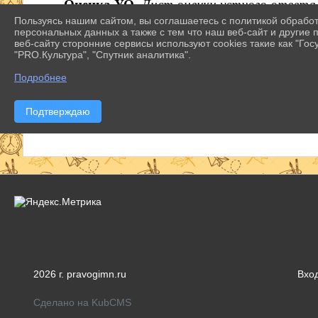
Оценка УО.
Лист оценки устного ответа
Пользуясь нашим сайтом, вы соглашаетесь с политикой обрабо
№1.
Лист оценки
устного ответа
персональных данных а также с тем что наш веб-сайт и другие
веб-сайту сторонние сервисы используют cookies такие как "Госу
"PRO.Культура", "Спутник аналитика".
№2.
Лист оценки устного ответа
Подробнее
№3.
Лист оценки устного ответа
Подтверждаю
№4.
Лист оценки устного ответа
2026 г. pravogimn.ru
Вхо
Сделано на KubCMS