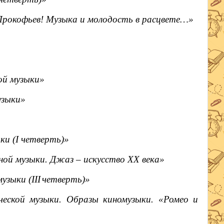
рокофьев! Музыка и молодость в расцвете…»
ой музыки»
узыки»
и (I четверть)»
ой музыки. Джаз – искусство XX века»
музыки
(
III
четверть)»
ской музыки. Образы киномузыки. «Ромео и