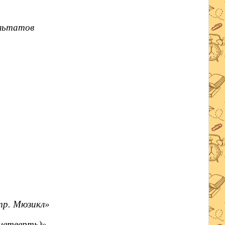
ультатов
тр. Мюзикл»
четверть)»