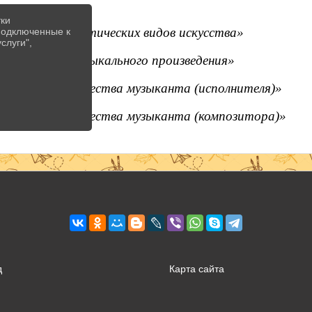
тки
 «Анализ синтетических видов искусства»
 подключенные к
слуги",
 «Описание музыкального произведения»
 «Анализ творчества музыканта (исполнителя)»
 «Анализ творчества музыканта (композитора)»
д
Карта сайта