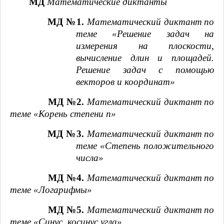
МД
Математические диктанты
МД №1.
Математический диктант
по
теме «Решение задач на
измерения на плоскости,
вычисление длин и площадей.
Решение задач с помощью
векторов и координат»
МД №2.
Математический диктант
по
теме «Корень степени n»
МД №3.
Математический диктант
по
теме «Степень положительного
числа»
МД №4.
Математический диктант
по
теме «Логарифмы»
МД №5.
Математический диктант
по
теме «Синус, косинус угла»