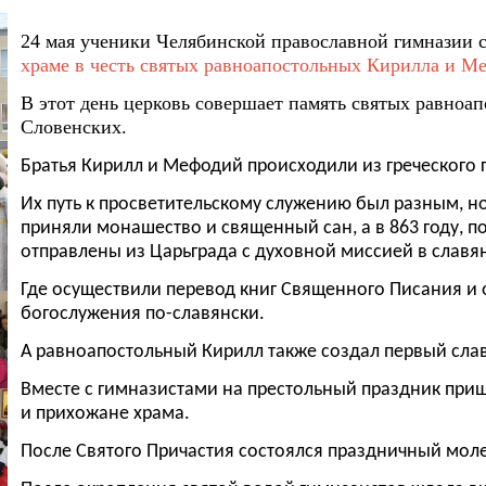
24 мая ученики Челябинской православной гимназии 
храме в честь святых равноапостольных Кирилла и М
В этот день церковь совершает память святых равноа
Словенских.
Братья Кирилл и Мефодий происходили из греческого 
Их путь к просветительскому служению был разным, но
приняли монашество и священный сан, а в 863 году, п
отправлены из Царьграда с духовной миссией в славя
Где осуществили перевод книг Священного Писания и
богослужения по-славянски.
А равноапостольный Кирилл также создал первый слав
Вместе с гимназистами на престольный праздник при
и прихожане храма.
После Святого Причастия состоялся праздничный моле