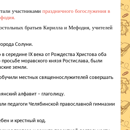
стали участниками
праздничного богослужения в
ефодия.
постольных братьев Кирилла и Мефодия, учителей
города Солуни.
 в середине IX века от Рождества Христова оба
о просьбе моравского князя Ростислава, были
нские земли.
 обучили местных священнослужителей совершать
янский алфавит – глаголицу.
шли педагоги Челябинской православной гимназии
бен и крестный ход.