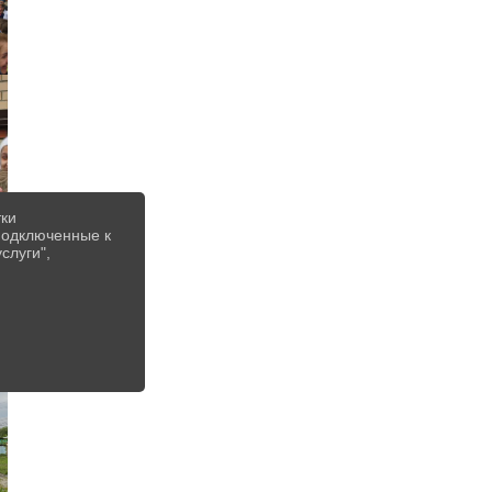
тки
 подключенные к
слуги",