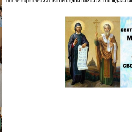
После окропления святой водой гимназистов ждала вк