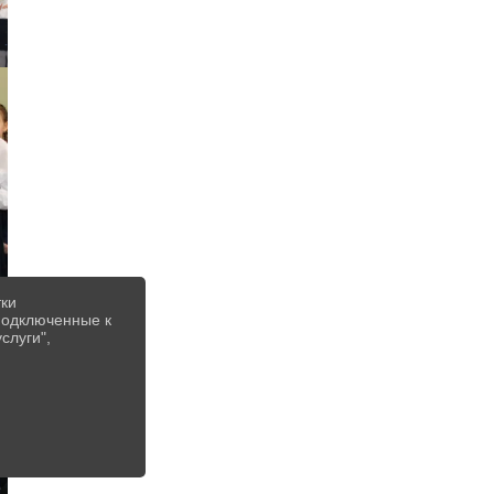
тки
 подключенные к
слуги",