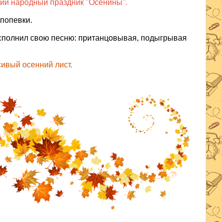
ий народный праздник "Осенины".
 попевки.
исполнил свою песню: пританцовывая, подыгрывая
сивый осенний лист.