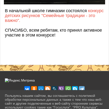
В начальной школе гимназии состоялся
конкурс
детских рисунков "Семейные традиции - это
важно".
СПАСИБО, всем ребятам, кто принял активное
участие в этом конкурсе!
Пользуясь нашим сайтом, вы соглашаетесь с политикой
обработки персональных данных а также с тем что наш веб-
сайт и другие подключенные к веб-сайту сторонние сервисы
2026 г. pravogimn.ru
используют cookies такие как "Госуслуги", "PRO.Культура",