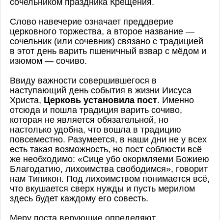
сочельником праздника Крещения.
Слово навечерие означает преддверие
церковного торжества, а второе название —
сочельник (или сочевник) связано с традицией
в этот день варить пшеничный взвар с мёдом и
изюмом — сочиво.
Ввиду важности совершившегося в
наступающий день события в жизни Иисуса
Христа,
Церковь установила пост
. Именно
отсюда и пошла традиция варить сочиво,
которая не является обязательной, но
настолько удобна, что вошла в традицию
повсеместно. Разумеется, в наши дни не у всех
есть такая возможность, но пост соблюсти всё
же необходимо: «Сице убо окормляеми Божиею
Благодатию, лихоимства свободимся», говорит
нам Типикон. Под лихоимством понимается всё,
что вкушается сверх нужды и пусть мерилом
здесь будет каждому его совесть.
Меру поста верующие определяют