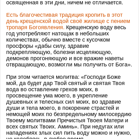
освященная в эти дни, ничем не отличается.
Есть благочестивая традиция кропить в этот
день крещенской водой своё жилище с пением
тропаря Богоявления.
Крещенскую воду весь
год употребляют натощак в небольших
количествах, обычно вместе с кусочком
просфоры «дабы силу, здравие
подкрепляющую, болезни исцеляющую,
демонов прогоняющую и все вражие наветы
отвращающую, возмогли мы получить от Бога».
При этом читается молитва: «Господи Боже
мой, да будет дар Твой святый и святая Твоя
вода во оставление грехов моих, в
просвещение ума моего, в укрепление
душевных и телесных сил моих, во здравие
души и тела моего, в покорение страстей и
немощей моих по безпредельному милосердию
Твоему молитвами Пречистыя Твоея Матери и
всех святых Твоих. Аминь». При недугах или
нападениях злых сил пить воду можно и нужно,
не колеблясь, в любое время.