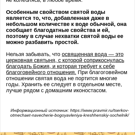
Особенным свойством святой воды
является то, что, добавленная даже в
небольшом количестве к воде обычной, она
сообщает благодатные свойства и ей,
поэтому в случае нехватки святой воды ее
можно разбавить простой.
Нельзя забывать, что
освященная вода — это
церковная святыня, с которой соприкоснулась
благодать Божия, и которая требует к себе
благоговейного отношения.
При благоговейном
отношении святая вода не портится многие
годы. Хранить ее следует в отдельном месте,
лучше рядом с домашним иконостасом.
Информационный источник: https://www.pravmir.ru/tserkov-
otmechaet-navecherie-bogoyavleniya-kreshhenskiy-sochelnik/