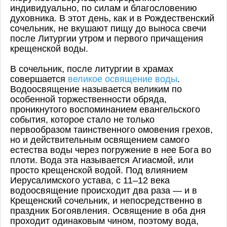
индивидуально, по силам и благословению
духовника. В этот день, как и в Рождественский
сочельник, не вкушают пищу до выноса свечи
после Литургии утром и первого причащения
крещенской воды.
В сочельник, после литургии в храмах
совершается
великое освящение воды
.
Водоосвящение называется великим по
особенной торжественности обряда,
проникнутого воспоминанием евангельского
события, которое стало не только
первообразом таинственного омовения грехов,
но и действительным освящением самого
естества воды через погружение в нее Бога во
плоти. Вода эта называется Агиасмой, или
просто крещенской водой. Под влиянием
Иерусалимского устава, с 11–12 века
водоосвящение происходит два раза — и в
Крещенский сочельник, и непосредственно в
праздник Богоявления. Освящение в оба дня
проходит одинаковым чином, поэтому вода,