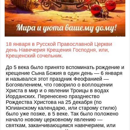
18 января в Русской Православной Церкви
день Навечерия Крещения Господня, или,
Крещенский сочельник.
До 5 века было принято вспоминать рождение и
крещение Сына Божия в один день — 6 января
и назывался этот праздник Феофанией —
Богоявлением, что говорило о воплощении
Христа в мир и о явлении Троицы в водах
Иорданских. Перенесено празднество
Рождества Христова на 25 декабря (по
Юлианскому календарю, или старому стилю)
было уже позже, в 5 веке. Так было положено
начало новому церковному явлению —
святкам, заканчивающимся навечерием, или