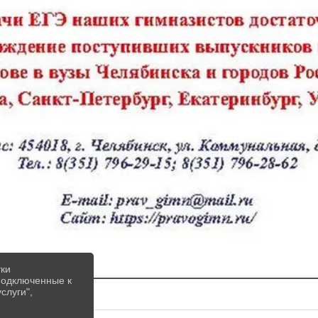
тки
 подключенные к
слуги",