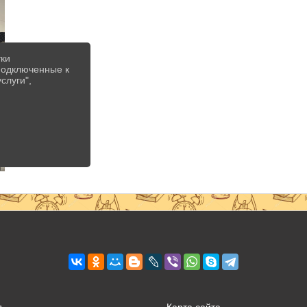
тки
 подключенные к
слуги",