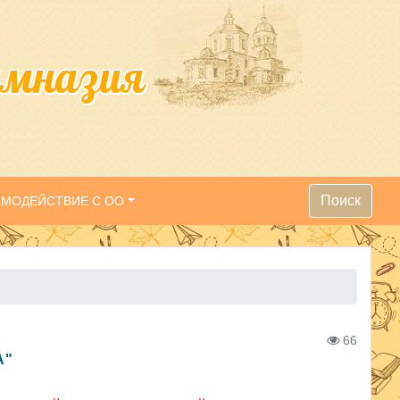
имназия
Поиск
ИМОДЕЙСТВИЕ С ОО
66
А"