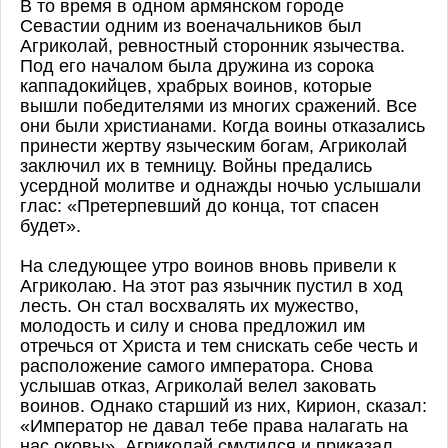
В то время в одном армянском городе
Севастии одним из военачальников был
Агриколай, ревностный сторонник язычества.
Под его началом была дружина из сорока
каппадокийцев, храбрых воинов, которые
вышли победителями из многих сражений. Все
они были христианами. Когда воины отказались
принести жертву языческим богам, Агриколай
заключил их в темницу. Войны предались
усердной молитве и однажды ночью услышали
глас: «Претерпевший до конца, тот спасен
будет».
На следующее утро воинов вновь привели к
Агриколаю. На этот раз язычник пустил в ход
лесть. Он стал восхвалять их мужество,
молодость и силу и снова предложил им
отречься от Христа и тем снискать себе честь и
расположение самого императора. Снова
услышав отказ, Агриколай велел заковать
воинов. Однако старший из них, Кирион, сказал:
«Император не давал тебе права налагать на
нас оковы». Агриколай смутился и приказал