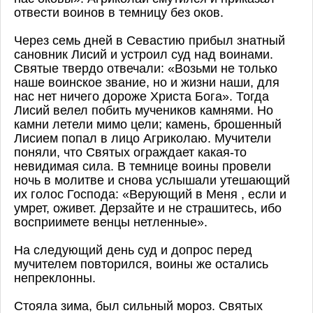
отвести воинов в темницу без оков.
Через семь дней в Севастию прибыл знатный
сановник Лисий и устроил суд над воинами.
Святые твердо отвечали: «Возьми не только
наше воинское звание, но и жизни наши, для
нас нет ничего дороже Христа Бога». Тогда
Лисий велел побить мучеников камнями. Но
камни летели мимо цели; камень, брошенный
Лисием попал в лицо Агриколаю. Мучители
поняли, что Святых ограждает какая-то
невидимая сила. В темнице воины провели
ночь в молитве и снова услышали утешающий
их голос Господа: «Верующий в Меня , если и
умрет, оживет. Дерзайте и не страшитесь, ибо
восприимете венцы нетленные».
На следующий день суд и допрос перед
мучителем повторился, воины же остались
непреклонны.
Стояла зима, был сильный мороз. Святых