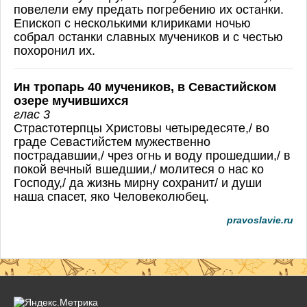
повелели ему предать погребению их останки.
Епископ с несколькими клириками ночью
собрал останки славных мучеников и с честью
похоронил их.
Ин тропарь 40 мучеников, в Севастийском
озере мучившихся
глас 3
Страстотерпцы Христовы четыредесяте,/ во
граде Севастийстем мужественно
пострадавшии,/ чрез огнь и воду прошедшии,/ в
покой вечный вшедшии,/ молитеся о нас ко
Господу,/ да жизнь мирну сохранит/ и души
наша спасет, яко Человеколюбец.
pravoslavie.ru