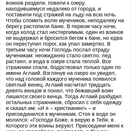
воинов раздели, повели к озеру,
находившемуся недалеко от города, и
поставили под стражей на льду на всю ночь.
Чтобы сломить волю мучеников, неподалеку на
берегу растопили баню. В первом часу ночи,
когда холод стал нестерпимым, один из воинов
не выдержал и бросился бегом к бане, но едва
он переступил порог, как упал замертво. В
третьем часу ночи Господь послал отраду
мученикам: неожиданно стало светло, лед
растаял, и вода в озере стала теплой. Все
стражники спали, бодрствовал только один по
имени Аглаий. Взглянув на озеро он увидел,
что над головой каждого мученика появился
светлый венец. Аглаий насчитал тридцать
девять венцов и понял, что бежавший воин
лишился своего венца. Тогда Аглаий разбудил
остальных стражников, сбросил с себя одежду
и сказал им: «И я – христианин!» – и
присоединился к мученикам. Стоя в воде он
молился: «Господи Боже, я верую в Тебя, в
Которого эти воины веруют. Присоедини меня к