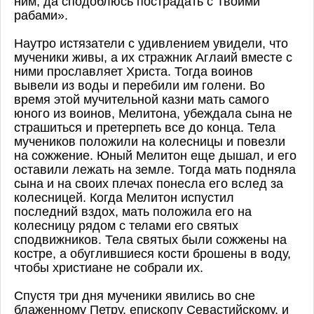
ним, да сподоблюсь пострадать с Твоими
рабами».
Наутро истязатели с удивлением увидели, что
мученики живы, а их стражник Аглаий вместе с
ними прославляет Христа. Тогда воинов
вывели из воды и перебили им голени. Во
время этой мучительной казни мать самого
юного из воинов, Мелитона, убеждала сына не
страшиться и претерпеть все до конца. Тела
мучеников положили на колесницы и повезли
на сожжение. Юный Мелитон еще дышал, и его
оставили лежать на земле. Тогда мать подняла
сына и на своих плечах понесла его вслед за
колесницей. Когда Мелитон испустил
последний вздох, мать положила его на
колесницу рядом с телами его святых
сподвижников. Тела святых были сожжены на
костре, а обуглившиеся кости брошены в воду,
чтобы христиане не собрали их.
Спустя три дня мученики явились во сне
блаженному Петру, епископу Севастийскому, и