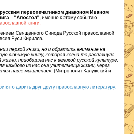
ре русским первопечатником диаконом Иваном
ига – "Апостол"
, именно к этому событию
авославной книги.
ешением Священного Синода Русской православной
всея Руси Кирилла.
нии первой книги, но и обратить внимание на
рвую любимую книгу, которая когда-то распахнула
жизни, приобщила нас к великой русской культуре,
я каждого из нас она учительница жизни, через
уется наше мышление».
(Митрополит Калужский и
ринято дарить друг другу православную литературу.