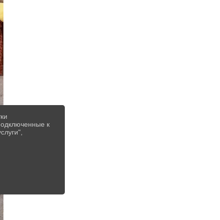
тки
 подключенные к
слуги",