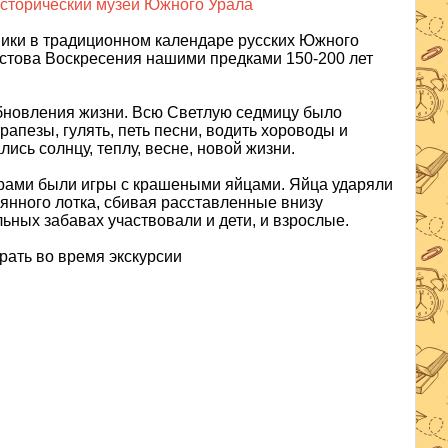
исторический музей Южного Урала
дники в традиционном календаре русских Южного
истова Воскресения нашими предками 150-200 лет
бновления жизни. Всю Светлую седмицу было
рапезы, гулять, петь песни, водить хороводы и
ись солнцу, теплу, весне, новой жизни.
ами были игры с крашеными яйцами. Яйца ударяли
евянного лотка, сбивая расставленные внизу
ьных забавах участвовали и дети, и взрослые.
рать во время экскурсии