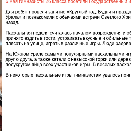
6 мая гимназисты 2б класса посетили Государственный 
Для ребят провели занятие «Круглый год. Будни и праз
Урала» и познакомили с обычаями встречи Светлого Хр
назад.
Пасхальная неделя считалась началом возрождения и о
принято ездить в гости, устраивать вкусные и обильные т
плясать на улице, играть в различные игры. Люди радовал
На Южном Урале самыми популярными пасхальными игр
друг о друга, а также катали с невысокой горки или дер
полукругом яйца всех участников игры. В веселых пасхал
В некоторые пасхальные игры гимназистам удалось поиг