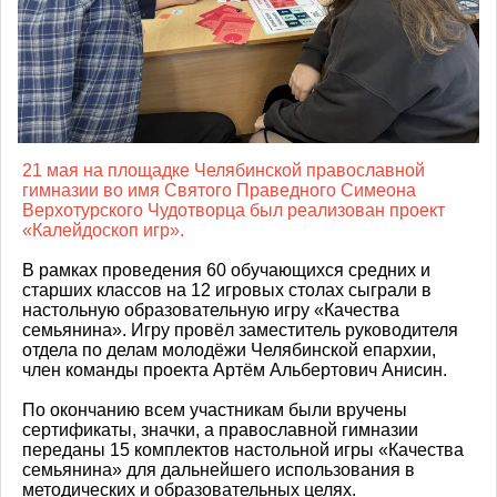
21 мая на площадке Челябинской православной
гимназии во имя Святого Праведного Симеона
Верхотурского Чудотворца был реализован проект
«Калейдоскоп игр».
В рамках проведения 60 обучающихся средних и
старших классов на 12 игровых столах сыграли в
настольную образовательную игру «Качества
семьянина». Игру провёл заместитель руководителя
отдела по делам молодёжи Челябинской епархии,
член команды проекта Артём Альбертович Анисин.
По окончанию всем участникам были вручены
сертификаты, значки, а православной гимназии
переданы 15 комплектов настольной игры «Качества
семьянина» для дальнейшего использования в
методических и образовательных целях.