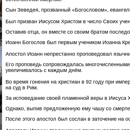
Сын Зеведея, прозванный «Богословом», евангели
Был призван Иисусом Христом в число Своих учен
Оставив отца, он вместе со своим братом последо
Иоанн Богослов был первым учеником Иоанна Кре
Апостол Иоанн непрестанно проповедовал язычни
Его проповедь сопровождалась многочисленными 
увеличивалось с каждым днём.
Во время гонения на христиан в 92 году при имп
на суд в Рим.
За исповедание своей пламенной веры в Иисуса Х
Однако, выпив предложенную ему чашу со смерте
После этого апостол был сослан в заточение на о