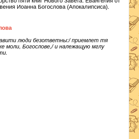
рство пяти книг Нового Завета: Евангелия от
ровения Иоанна Богослова (Апокалипсиса).
лова
збавити люди безответны:/ приемлет тя
е моли, Богослове,/ и належащую мглу
ти.