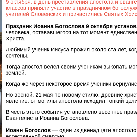
9 октября, в день преставления апостола и еванг
классов приняли участие в праздничном богослуж
учителей Словенских и причастились Святых Хрис
Праздник Иоанна Богослова 9 октября устано
человека, остававшегося на тот момент единств
Христа.
Любимый ученик Иисуса прожил около ста лет, ког
сочтены.
Тогда апостол велел своим ученикам выкопать мог
землей.
Когда же через некоторое время ученики вернулис
Но весной, 21 мая по новому стилю, древние хри
явление: от могилы апостола исходил тонкий цел
В честь этого события установлено весеннее праз
Евангелиста Иоанна Богослова.
Иоанн Богослов
— один из двенадцати апостолов
естественной смертью.