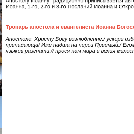
Апостолу Иоанну традиционно приписывается авто
Иоанна, 1-го, 2-го и 3-го Посланий Иоанна и Отк
Тропарь апостола и евангелиста Иоанна Богос
Апостоле, Христу Богу возлюбленне,/ ускори и
припадающа/ Иже падша на перси Приемый,/ Егож
языков разгнати,// прося нам мира и велия милос