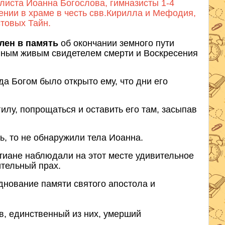
елиста Иоанна Богослова, гимназисты 1-4
ении в храме в честь свв.Кирилла и Мефодия,
товых Тайн.
влен в память
об окончании земного пути
енным живым свидетелем смерти и Воскресения
да Богом было открыто ему, что дни его
илу, попрощаться и оставить его там, засыпав
ь, то не обнаружили тела Иоанна.
стиане наблюдали на этот месте удивительное
ительный прах.
днование памяти святого апостола и
, единственный из них, умерший