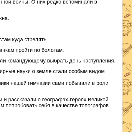
нной войны. О них редко вспоминали в
жна.
там куда стрелять.
анкам пройти по болотам.
али командующему выбрать день наступления.
мирные науки о земле стали особым видом
ники нашей гимназии сами побывали в роли
 и рассказали о географах-героях Великой
м попробовать себя в качестве топографов.