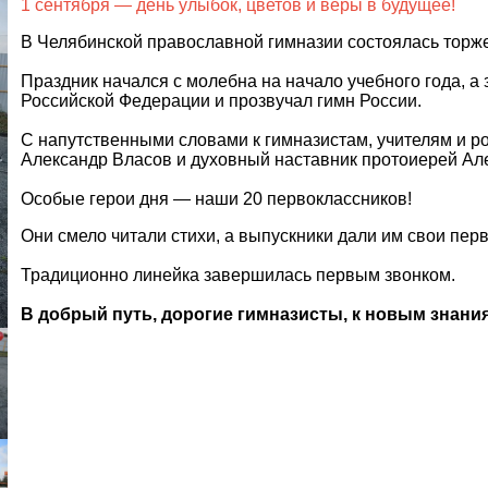
1 сентября — день улыбок, цветов и веры в будущее!
В Челябинской православной гимназии состоялась торж
Праздник начался с молебна на начало учебного года, 
Российской Федерации и прозвучал гимн России.
С напутственными словами к гимназистам, учителям и р
Александр Власов и духовный наставник протоиерей Ал
Особые герои дня — наши 20 первоклассников!
Они смело читали стихи, а выпускники дали им свои пе
Традиционно линейка завершилась первым звонком.
В добрый путь, дорогие гимназисты, к новым знани