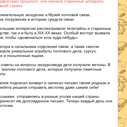
рафистами прошлого: они изучили старинные аппараты,
всей стране.
лекательную экскурсию в Музей почтовой связи,
е погружение в историю средств связи.
 большим интересом рассматривали телетайпы и старинные
тве, так и в быту в XIX-XX веках. Особый восторг вызвала
в, чтобы «дозвониться хоть куда-нибудь».
тора и начальника отделения связи, а также смогли
али уникальные атрибуты почтового дела: сургуч,
и и посылочные ящики.
ответы на вопросы экскурсовода дети получали жетоны. В
знатоки почтового дела, которые получили памятные
аты.
ченик подписал конверт и написал письмо своим родным и
ребята решили отправить весточку даже самим себе!
сьмами отправились в разные уголки нашей страны.
 принесет им долгожданное письмо. Теперь каждый день они
есточки.