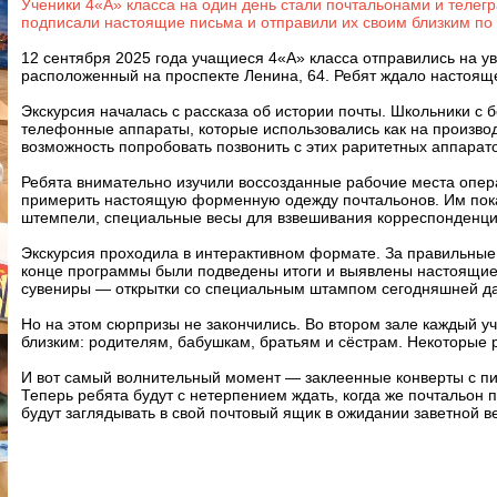
Ученики 4«А» класса на один день стали почтальонами и телег
подписали настоящие письма и отправили их своим близким по 
12 сентября 2025 года учащиеся 4«А» класса отправились на ув
расположенный на проспекте Ленина, 64. Ребят ждало настояще
Экскурсия началась с рассказа об истории почты. Школьники с
телефонные аппараты, которые использовались как на производс
возможность попробовать позвонить с этих раритетных аппарато
Ребята внимательно изучили воссозданные рабочие места опера
примерить настоящую форменную одежду почтальонов. Им показ
штемпели, специальные весы для взвешивания корреспонденци
Экскурсия проходила в интерактивном формате. За правильные 
конце программы были подведены итоги и выявлены настоящие 
сувениры — открытки со специальным штампом сегодняшней д
Но на этом сюрпризы не закончились. Во втором зале каждый у
близким: родителям, бабушкам, братьям и сёстрам. Некоторые 
И вот самый волнительный момент — заклеенные конверты с пи
Теперь ребята будут с нетерпением ждать, когда же почтальон
будут заглядывать в свой почтовый ящик в ожидании заветной в