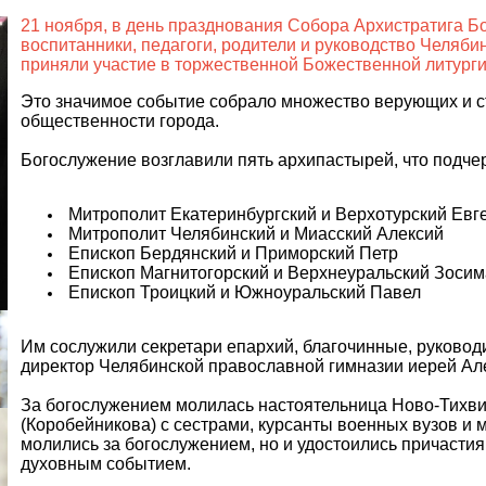
21 ноября, в день празднования Собора Архистратига 
воспитанники, педагоги, родители и руководство Челяби
приняли участие в торжественной Божественной литург
Это значимое событие собрало множество верующих и 
общественности города.
Богослужение возглавили пять архипастырей, что подче
Митрополит Екатеринбургский и Верхотурский Евг
Митрополит Челябинский и Миасский Алексий
Епископ Бердянский и Приморский Петр
Епископ Магнитогорский и Верхнеуральский Зосим
Епископ Троицкий и Южноуральский Павел
Им сослужили секретари епархий, благочинные, руковод
директор Челябинской православной гимназии иерей Ал
За богослужением молилась настоятельница Ново-Тихви
(Коробейникова) с сестрами, курсанты военных вузов и 
молились за богослужением, но и удостоились причасти
духовным событием.