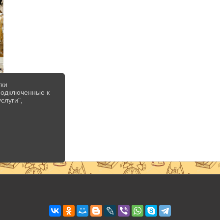
тки
 подключенные к
слуги",