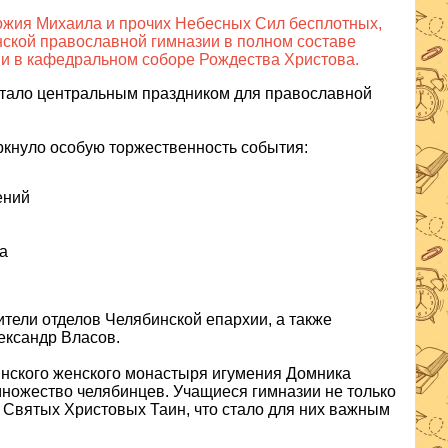
Божия Михаила и прочих Небесных Сил бесплотных,
нской православной гимназии в полном составе
ии в кафедральном соборе Рождества Христова.
стало центральным праздником для православной
ркнуло особую торжественность события:
ений
а
ители отделов Челябинской епархии, а также
ександр Власов.
нского женского монастыря игумения Домника
множество челябинцев. Учащиеся гимназии не только
я Святых Христовых Таин, что стало для них важным