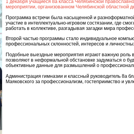
1 декабря учащиеся 8а класса Челябинской православн
мероприятии, организованном Челябинской областной де
Программа встречи была насыщенной и разноформатной
участие в интеллектуально-игровом состязании, где смо
работать в коллективе, разгадывая загадки мира профес
Второй частью программы стало индивидуальное компь
профессиональных склонностей, интересов и личностных
Подобные выездные мероприятия играют важную роль в
позволяют в неформальной обстановке задуматься о буд
объективные данные для размышлений о профессиональ
Администрация гимназии и классный руководитель 8а бла
Маяковского за профессионализм, гостеприимство и увл