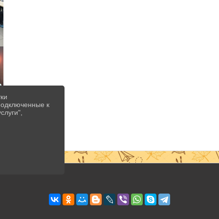
тки
 подключенные к
слуги",