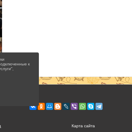
тки
 подключенные к
слуги",
д
Карта сайта