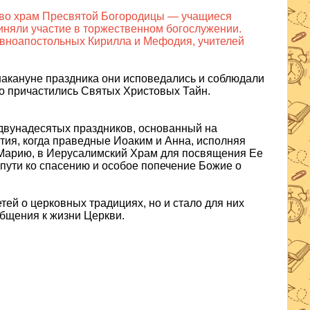
я во храм Пресвятой Богородицы — учащиеся
иняли участие в торжественном богослужении.
авноапостольных Кирилла и Мефодия, учителей
 накануне праздника они исповедались и соблюдали
но причастились Святых Христовых Тайн.
двунадесятых праздников, основанный на
ия, когда праведные Иоаким и Анна, исполняя
у Марию, в Иерусалимский Храм для посвящения Ее
 пути ко спасению и особое попечение Божие о
тей о церковных традициях, но и стало для них
бщения к жизни Церкви.