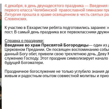
4 декабря, в день двунадесятого праздника — Введени
первого класса Челябинской православной гимназии пр
Литургия прошла в храме освященном в честь святых р
Словенских.
К участию в Евхаристии ребята подготовились заранее:
пост. В самый день праздника все первоклассники друж
Справка о празднике:
Введение во храм Пресвятой Богородицы
— один из 
Церковном Предании. Он посвящен воспоминанию событ
данный Богу обет, привели свою трехлетнюю дочь, Дев
служению Господу. Этот праздник символизирует начало
будущей Богоматери.
Праздничное богослужение не только углубило знания де
живым и радостным опытом совместной молитвы и прио