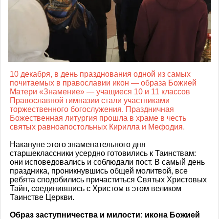
10 декабря, в день празднования одной из самых
почитаемых в православии икон — образа Божией
Матери «Знамение» — учащиеся 10 и 11 классов
Православной гимназии стали участниками
торжественного богослужения. Праздничная
Божественная литургия прошла в храме в честь
святых равноапостольных Кирилла и Мефодия.
Накануне этого знаменательного дня
старшеклассники усердно готовились к Таинствам:
они исповедовались и соблюдали пост. В самый день
праздника, проникнувшись общей молитвой, все
ребята сподобились причаститься Святых Христовых
Тайн, соединившись с Христом в этом великом
Таинстве Церкви.
Образ заступничества и милости: икона Божией