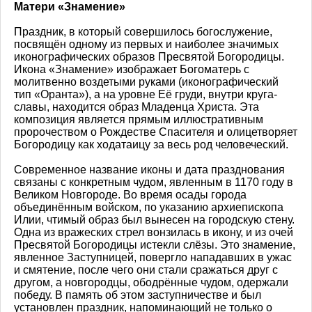
Матери «Знамение»
Праздник, в который совершилось богослужение,
посвящён одному из первых и наиболее значимых
иконографических образов Пресвятой Богородицы.
Икона «Знамение» изображает Богоматерь с
молитвенно воздетыми руками (иконографический
тип «Оранта»), а на уровне Её груди, внутри круга-
славы, находится образ Младенца Христа. Эта
композиция является прямым иллюстративным
пророчеством о Рождестве Спасителя и олицетворяет
Богородицу как ходатаицу за весь род человеческий.
Современное название иконы и дата празднования
связаны с конкретным чудом, явленным в 1170 году в
Великом Новгороде. Во время осады города
объединённым войском, по указанию архиепископа
Илии, чтимый образ был вынесен на городскую стену.
Одна из вражеских стрел вонзилась в икону, и из очей
Пресвятой Богородицы истекли слёзы. Это знамение,
явленное Заступницей, повергло нападавших в ужас
и смятение, после чего они стали сражаться друг с
другом, а новгородцы, ободрённые чудом, одержали
победу. В память об этом заступничестве и был
установлен праздник, напоминающий не только о