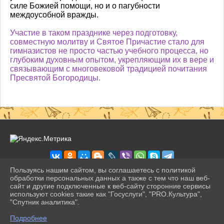
силе Божией помощи, но и о пагубности
междоусобной вражды.
Участие в таком празднике через подготовку,
совместную молитву и Святое Причастие стало для
гимназистов не просто частью учебного процесса, но
глубоким духовным опытом, укрепляющим их в вере и
связывающим с многовековой традицией почитания
Пресвятой Богородицы.
Пользуясь нашим сайтом, вы соглашаетесь с политикой
обработки персональных данных а также с тем что наш веб-
сайт и другие подключенные к веб-сайту сторонние сервисы
2026 г. pravogimn.ru
используют cookies такие как "Госуслуги", "PRO.Культура",
Вход
"Спутник аналитика".
Карта сайта
^
Политика обработки персональных данных
Подробнее