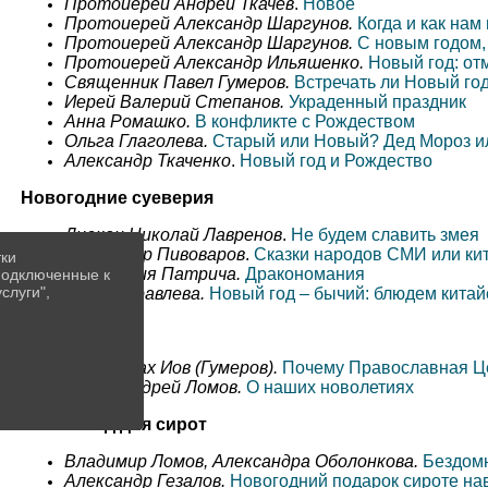
Протоиерей Андрей Ткачев
.
Новое
Протоиерей Александр Шаргунов.
Когда и как на
Протоиерей Александр Шаргунов.
С новым годом,
Протоиерей Александр Ильяшенко.
Новый год: отм
Священник Павел Гумеров.
Встречать ли Новый го
Иерей Валерий Степанов.
Украденный праздник
Анна Ромашко.
В конфликте с Рождеством
Ольга Глаголева.
Старый или Новый? Дед Мороз и
Александр Ткаченко
.
Новый год и Рождество
Новогодние суеверия
Диакон Николай Лавренов
.
Не будем славить змея
Александр Пивоваров
.
Сказки народов СМИ или ки
тки
Анастасия Патрича.
Дракономания
 подключенные к
слуги",
Анна Журавлева.
Новый год – бычий: блюдем кита
О календаре
Иеромонах Иов (Гумеров).
Почему Православная Це
Иерей Андрей Ломов.
О наших новолетиях
Новый год для сирот
Владимир Ломов, Александра Оболонкова.
Бездом
Александр Гезалов.
Новогодний подарок сироте на