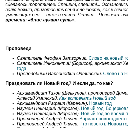
сделалось торопливее! Спешит, спешит!... Остановись!
волю Божию, приготовить себя к вечности, как к вечн
умоляющих его — ниже взгляда! Летит!... Человеки! ва
времени: «дние лукави суть».
Проповеди
Святитель Феофан Затворник.
Слово на новый г
Святитель Иннокентий (Борисов), архиепископ Хе
года
Преподобный Варсонофий Оптинский.
Слово на Н
Праздновать ли Новый год? И если да, то как?
Архимандрит Тихон (Шевкунов), протоиерей Дими
Алексий Уминский.
Как встречать Новый год
Архимандрит Рафаил (Карелин)
.
Новый год
Игумен Нектарий (Морозов)
.
Новый год. Воцерков
Игумен Нектарий (Морозов).
Новый год во время п
Протоиерей Андрей Ткачев.
Вариант новогоднего 
Протоиерей Андрей Ткачев.
Что нового в Новом го