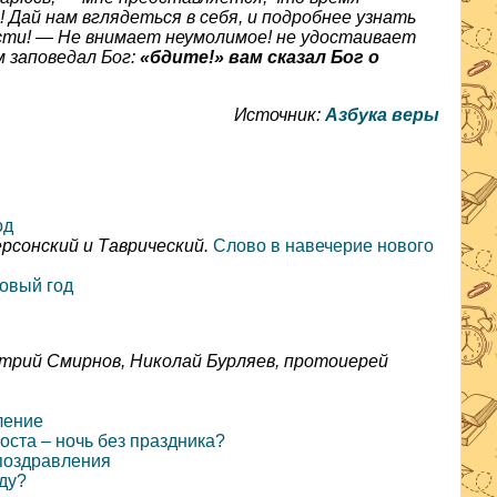
 Дай нам вглядеться в себя, и подробнее узнать
ости! — Не внимает неумолимое! не удостаивает
м заповедал Бог:
«бдите!» вам сказал Бог о
Источник:
Азбука веры
од
рсонский и Таврический.
Слово в навечерие нового
овый год
трий Смирнов, Николай Бурляев, протоиерей
ление
оста – ночь без праздника?
поздравления
ду?