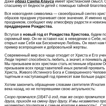
Даже
образ Санта Клауса
имеет христианский смысл. 
спасшему от бедности детей с помощью тайной благотво
Вся новогодняя символика — своеобразный синтез христ
образов праздник утрачивает свое значение. И именно 
праздником, сообщают ему атмосферу радости и новизн
преддверием Рождества.
Вступая в
новый год от Рождества Христова
, будем п
скромный мир. Он не оставил нас в неведении о Себе, 
открыл нам Себя как Бесконечную Любовь. Он явил нам 
пример всепрощения и добровольной жертвы.
Современный мир все чаще отходит от Христа и Его учен
Люди теряют способность любить, а значит, и понимать д
Мы призываем всех христиан стать истинным образом О
призываем всех представителей иных религий проявить 
Христа, Живого Истинного Бога и Совершенного Человек
тщетным и наступающий год принесет вам больше радост
Хотим закончить обращение словами святителя Игнатия
века назад, но не потерявшими свою актуальность:
Скоро промчался (18)47-й год, так же скоро промчится 
друга, приходя на смену друг другу. И мы незаметно п
незаметно прилетим к самым вратам в вечность!... С