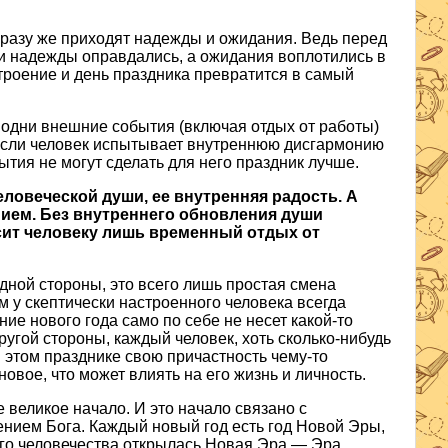
сразу же приходят надежды и ожидания. Ведь перед
и надежды оправдались, а ожидания воплотились в
строение и день праздника превратится в самый
о одни внешние события (включая отдых от работы)
Если человек испытывает внутреннюю дисгармонию
ытия не могут сделать для него праздник лучше.
еловеческой души, ее внутренняя радость.
А
нием. Без внутреннего обновления души
сит человеку лишь временный отдых от
дной стороны, это всего лишь простая смена
м у скептически настроенного человека всегда
ние нового года само по себе не несет какой-то
другой стороны, каждый человек, хоть сколько-нибудь
 этом празднике свою причастность чему-то
овое, что может влиять на его жизнь и личность.
 великое начало. И это начало связано с
ием Бога. Каждый новый год есть год Новой Эры,
его человечества открылась Новая Эра — Эра