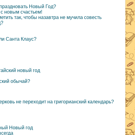
м праздновать Новый Год?
 с новым счастьем!
етить так, чтобы назавтра не мучила совесть
д?
ли Санта Клаус?
тайский новый год
йский обычай?
рковь не переходит на григорианский календарь?
ный Новый год
всегда