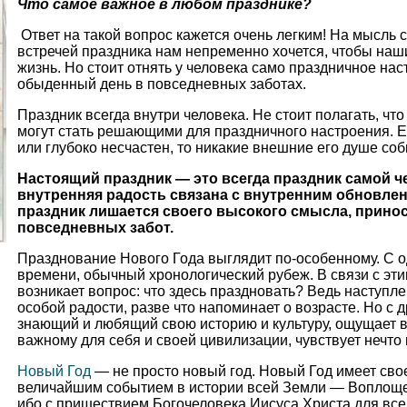
Что самое важное в любом празднике?
Ответ на такой вопрос кажется очень легким! На мысль 
встречей праздника нам непременно хочется, чтобы наш
жизнь. Но стоит отнять у человека само праздничное на
обыденный день в повседневных заботах.
Праздник всегда внутри человека. Не стоит полагать, чт
могут стать решающими для праздничного настроения. 
или глубоко несчастен, то никакие внешние его душе соб
Настоящий праздник — это всегда праздник самой ч
внутренняя радость связана с внутренним обновле
праздник лишается своего высокого смысла, прино
повседневных забот.
Празднование Нового Года выглядит по-особенному. С о
времени, обычный хронологический рубеж. В связи с эти
возникает вопрос: что здесь праздновать? Ведь наступле
особой радости, разве что напоминает о возрасте. Но с 
знающий и любящий свою историю и культуру, ощущает в
важному для себя и своей цивилизации, чувствует нечто н
Новый Год
— не просто новый год. Новый Год имеет свое
величайшим событием в истории всей Земли — Воплощен
ибо с пришествием Богочеловека Иисуса Христа для вс