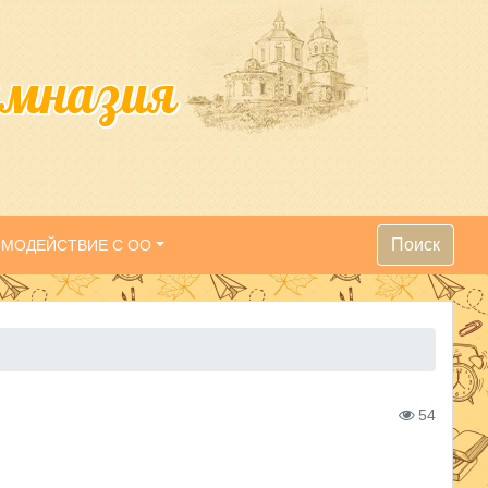
имназия
Поиск
ИМОДЕЙСТВИЕ С ОО
54