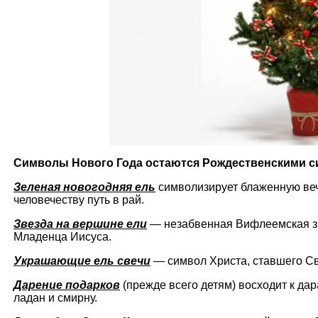
Символы Нового Года остаются Рождественскими с
Зеленая новогодняя ель
символизирует блаженную веч
человечеству путь в рай.
Звезда на вершине ели
— незабвенная Вифлеемская зв
Младенца Иисуса.
Украшающие ель свечи
— символ Христа, ставшего Св
Дарение подарков
(прежде всего детям) восходит к да
ладан и смирну.