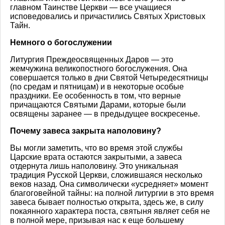
главном Таинстве Церкви — все учащиеся
исповедовались и причастились Святых Христовых
Тайн.
Немного о богослужении
Литургия Преждеосвященных Даров — это
жемчужина великопостного богослужения. Она
совершается только в дни Святой Четыредесятницы
(по средам и пятницам) и в некоторые особые
праздники. Ее особенность в том, что верные
причащаются Святыми Дарами, которые были
освящены заранее — в предыдущее воскресенье.
Почему завеса закрыта наполовину?
Вы могли заметить, что во время этой службы
Царские врата остаются закрытыми, а завеса
отдернута лишь наполовину. Это уникальная
традиция Русской Церкви, сложившаяся несколько
веков назад. Она символически «усредняет» момент
благоговейной тайны: на полной литургии в это время
завеса бывает полностью открыта, здесь же, в силу
покаянного характера поста, святыня являет себя не
в полной мере, призывая нас к еще большему