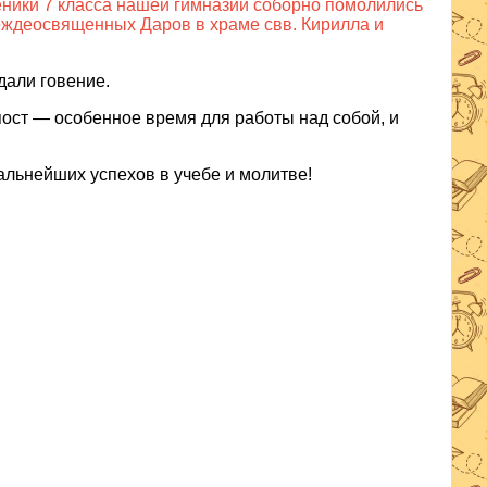
ченики 7 класса нашей гимназии соборно помолились
еждеосвященных Даров в храме свв. Кирилла и
дали говение.
пост — особенное время для работы над собой, и
льнейших успехов в учебе и молитве!