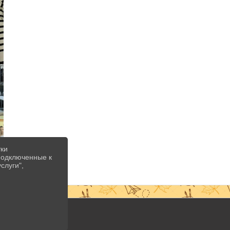
тки
 подключенные к
слуги",