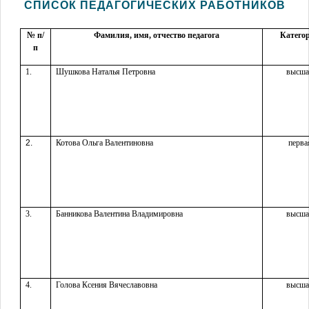
СПИСОК ПЕДАГОГИЧЕСКИХ РАБОТНИКОВ
№ п/
Фамилия, имя, отчество педагога
Катего
п
1.
Шушкова Наталья Петровна
высша
2.
Котова Ольга Валентиновна
перва
3.
Банникова Валентина Владимировна
высша
4.
Голова Ксения Вячеславовна
высша