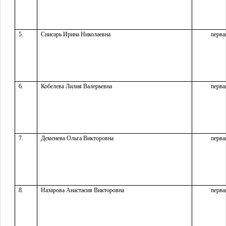
5.
Снисарь Ирина Николаевна
перва
6.
Кобелева Лилия Валерьевна
перва
7.
Деменева Ольга Викторовна
перва
8.
Назарова Анастасия Викторовна
перва