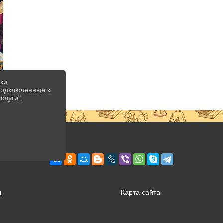
тки
 подключенные к
слуги",
д
Карта сайта