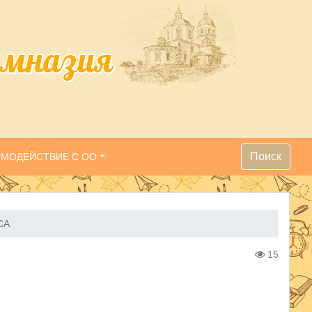
имназия
Поиск
ИМОДЕЙСТВИЕ С ОО
СА
15