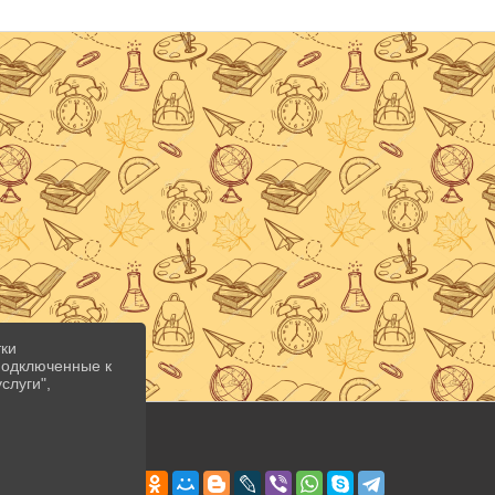
тки
 подключенные к
слуги",