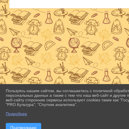
Пользуясь нашим сайтом, вы соглашаетесь с политикой обрабо
персональных данных а также с тем что наш веб-сайт и другие
веб-сайту сторонние сервисы используют cookies такие как "Госу
"PRO.Культура", "Спутник аналитика".
Подробнее
Подтверждаю