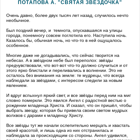
ПОТАПОВА А. "СВЯТАЯ ЗВЁЗДОЧКА"
Очень давно, более двух тысяч лет назад, случилось нечто
необычное.
Был поздний вечер, и темнота, опускавшаяся на улицы
города, понемногу совсем поглотила его. Наступила ночь.
Казалось бы, обычная ночь, но что-то в ней ощущалось
особенное.
Многие даже не догадывались, что сейчас творится на
небесах. А в звёздном небе был переполох: звёзды
предчувствовали, что вот-вот что-то должно случиться и от
этого ярко блистали и переливались в волнении. Это не
осталось без внимания на земле: те мудрецы, что всегда
наблюдали за звёздами, с интересом следили за новым
явлением.
И вдруг вспыхнул яркий свет, и все звёзды перед ним на миг
словно померкли. Это явился Ангел с радостной вестью о
рождении младенца Христа. И сказал, что он пришёл, чтобы
выбрать звезду, которая бы привела своим светом мудрых
волхвов с дарами к младенцу Христу.
Все звёзды тут же начали ослепительно мерцать и хвастать
своей красотой, и лишь одна из них отстранилась и
наблюдала за происходящим со стороны. Ангел удивился,