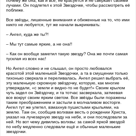
почему же она, как и все, не красуется и не сверкает своими
лучами. Он подлетел к этой Звездочке, чтобы рассмотреть её
поближе.
Все звёзды, лишенные внимания и обиженные на то, что ими
никто не любуется, тут же начали выкрикивать:
– Ангел, куда же ты?!
– Мы тут самые яркие, а не она!!
– Как он вообще заметил такую звезду? Она же почти самая
тусклая из всех нас!
Но Ангел словно и не слышал, он просто любовался
красотой этой маленькой Звездочки, а та в смущении только
тихонько сверкала и переливалась. Ангел решил выбрать её,
эту маленькую скромную звёздочку, которую, как многие
утверждали, «с земли и видно-то не будет!» Своим крылом
чуть задел он Звёздочку, и та тотчас засверкала, затмевая
все вокруг своим ярким светом. Все звёзды были поражены
таким преображением и застыли в молчаливом восторге.
Ангел тут же улетел, взмахнув пушистыми крыльями, на
землю. Там он, сообщив волхвам весть о рождении Христа,
указал на лучезарную звезду на небе, и они последовали за
ней. Но вот чему дивились волхвы: за самой яркой звездой
по небу медленно следовали ещё и обычные маленькие
звездочки.