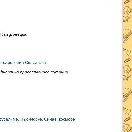
 из Донецка
 воскресения Спасителя
 дневника православного китайца
русалиме
,
Нью-Йорке
,
Синае
,
космосе