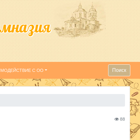
имназия
Поиск
ИМОДЕЙСТВИЕ С ОО
88