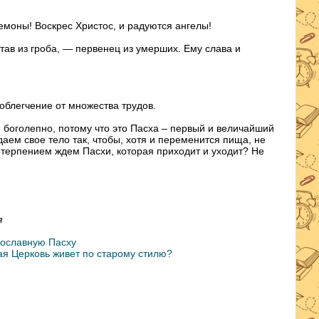
демоны! Воскрес Христос, и радуются ангелы!
сстав из гроба, — первенец из умерших. Ему слава и
 облегчение от множества трудов.
 боголепно, потому что это Пасха – первый и величайший
аем свое тело так, чтобы, хотя и переменится пища, не
етерпением ждем Пасхи, которая приходит и уходит? Не
я
вославную Пасху
ая Церковь живет по старому стилю?