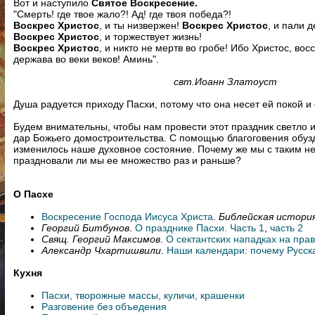
Вот и наступило
Святое Воскресение.
"Смерть! где твое жало?! Ад! где твоя победа?!
Воскрес Христос
, и ты низвержен!
Воскрес Христос
, и пали 
Воскрес Христос
, и торжествует жизнь!
Воскрес Христос
, и никто не мертв во гробе! Ибо Христос, во
держава во веки веков! Аминь".
свт.Иоанн Златоуст
Душа радуется приходу Пасхи, потому что она несет ей покой и
Будем внимательны, чтобы нам провести этот праздник светло и
дар Божьего домостроительства. С помощью благоговения обузд
изменилось наше духовное состояние. Почему же мы с таким н
праздновали ли мы ее множество раз и раньше?
О Пасхе
Воскресение Господа Иисуса Христа
.
Библейская истори
Георгий Битбунов
.
О празднике Пасхи. Часть 1
,
часть 2
Свящ. Георгий Максимов
.
О сектантских нападках на пра
Александр Чхартишвили
.
Наши календари: почему Русск
Кухня
Пасхи, творожные массы, куличи, крашенки
Разговение без объедения