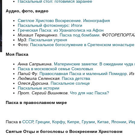
Пасхальный стол: готовимся заранее
Аудио, фото, видео
Светлое Христово Воскресение. Иконография
Пасхальный фотоконкурс: Итоги
Греческая Пасха: из Уранаполиса на Афон
Михаил Терещенко
.
Пасха под бомбами
.
ФОТОРЕПОРТАЖ
Mp3:
Пасхальная утреня
Фото:
Пасхальное богослужение в Сретенском монастыре
Моя Пасха
Анна Сапрыкина
.
Материнские заметки: В ожидании чуда
Пасха в московской семье Соколовых
Папий Фу
.
Православная Пасха и маленький Помидор
.
Из
Людмила Селенская
.
Пасха детства
Олеся Дурсина
.
Пасхальное солнце
Пасхальные истории
Прот. Сергий Вишняков
.
Что для нас Пасха?
Пасха в православном мире
Пасха в
СССР
,
Греции
,
Корфу
,
Кипре
,
Грузии
,
Китае
,
Японии
,
Ие
Святые Отцы и богословы о Воскресении Христовом