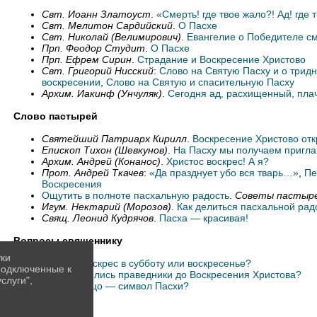
Свт. Иоанн Златоуст
.
«Смерть! где твое жало?! Ад! где 
Свт. Мелитон Сардийский
.
О Пасхе
Свт. Николай (Велимирович)
.
Евангелие о Победителе с
Прп. Феодор Студит
.
О Пасхе
Прп. Ефрем Сирин
.
Страдание и Воскресение Христово
Свт. Григорий Нисский
:
Слово на Святую Пасху и о трид
воскресении
,
Слово на Святую и спасительную Пасху
Архим. Иакинф (Унчуляк)
.
Сегодня ад, расхищенный, пла
Слово пастырей
Святейший Патриарх Кирилл
.
Воскресение Христово отк
Епископ Тихон (Шевкунов)
.
На Пасху мы получаем пригл
Архим. Андрей (Конанос)
.
Христос воскрес! А я?
Прот. Андрей Ткачев
:
«Да празднует убо вся тварь…»
,
Пе
Воскресения
Ощутить в полноте пасхальную радость
.
Советы пастыр
Игум. Нектарий (Морозов)
.
Как делиться пасхальной рад
Свящ. Леонид Кудрячов
.
Пасха — красивая!
Вопросы священнику
тки
Христос воскрес в субботу или воскресенье?
 подключенные к
Где находились праведники до Воскресения Христова?
слуги",
Почему яйцо — символ Пасхи?