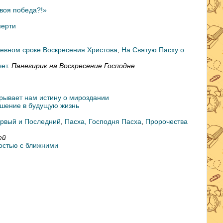
твоя победа?!»
мерти
невном сроке Воскресения Христова
,
На Святую Пасху о
чет
.
Панегирик на Воскресение Господне
рывает нам истину о мироздании
ашение в будущую жизнь
рвый и Последний
,
Пасха, Господня Пасха
,
Пророчества
ей
остью с ближними