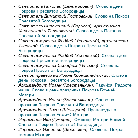
Святитель Николай (Велимирович)
.
Слово в день
Покрова Пресвятой Богородицы
Святитель Димитрий Ростовский
.
Слово на Покров
Пресвятой Богородицы
Святитель Иннокентий (Борисов), архиепископ
Херсонский и Таврический
.
Слово в день Покрова
Пресвятой Богородицы
Священномученик Фаддей (Успенский), архиепископ
Тверской
.
Слово в день Покрова Пресвятой
Богородицы
Священномученик Фаддей (Успенский)
.
Слово в день
Покрова Пресвятой Богородицы
Священномученик Серафим (Чичагов)
.
Слово на
Покров Пресвятой Богородицы
Святой праведный Иоанн Кронштадтский
.
Слово в
день Покрова Пресвятой Богородицы
Архимандрит Иоанн (Крестьянкин)
.
Радуйся, Радосте
наша! Слово в день праздника Покрова Божией
Матери
Архимандрит Иоанн (Крестьянкин)
.
Слово на
праздник Покрова Пресвятой Богородицы
Архимандрит Тихон (Шевкунов)
.
Проповедь на
праздник Покрова Божией Матери
Иеромонах Иов (Гумеров)
.
Омофор Матери Божией.
Слово на Покров Пресвятой Богородицы
Иеромонах Игнатий (Шестаков)
.
Слово на Покров
Божией Матери