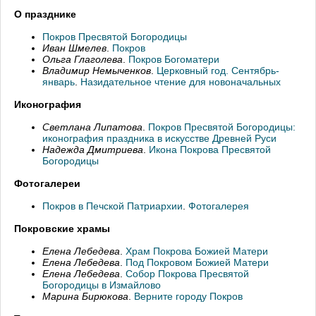
О празднике
Покров Пресвятой Богородицы
Иван Шмелев
.
Покров
Ольга Глаголева
.
Покров Богоматери
Владимир Немыченков
.
Церковный год. Сентябрь-
январь
.
Назидательное чтение для новоначальных
Иконография
Светлана Липатова
.
Покров Пресвятой Богородицы:
иконография праздника в искусстве Древней Руси
Надежда Дмитриева
.
Икона Покрова Пресвятой
Богородицы
Фотогалереи
Покров в Печской Патриархии
.
Фотогалерея
Покровские храмы
Елена Лебедева
.
Храм Покрова Божией Матери
Елена Лебедева
.
Под Покровом Божией Матери
Елена Лебедева
.
Собор Покрова Пресвятой
Богородицы в Измайлово
Марина Бирюкова
.
Верните городу Покров