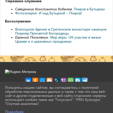
Тюремное служение
Священник Константин Кобелев
.
Покров в Бутырках
Фотогалерея. И над Бутыркой – Покров!
Богослужение
Всенощное бдение в Сретенском монастыре накануне
Покрова Пресвятой Богородицы
Евгений Поселянин
.
Мир веры. Об участии в жизни
Церкви и о церковных праздниках
Пользуясь нашим сайтом, вы соглашаетесь с политикой
обработки персональных данных а также с тем что наш веб-
сайт и другие подключенные к веб-сайту сторонние сервисы
2026 г. pravogimn.ru
используют cookies такие как "Госуслуги", "PRO.Культура",
Вход
"Спутник аналитика".
Карта сайта
^
Политика обработки персональных данных
Подробнее