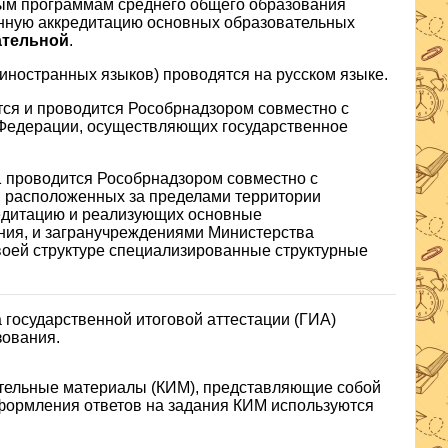
ным программам среднего общего образования
нную аккредитацию основных образовательных
ательной
.
иностранных языков) проводятся на русском языке.
тся и проводится Рособрнадзором совместно с
 Федерации, осуществляющих государственное
 проводится Рособрнадзором совместно с
, расположенных за пределами территории
едитацию и реализующих основные
ния, и загранучреждениями Министерства
оей структуре специализированные структурные
 государственной итоговой аттестации (ГИА)
зования.
тельные материалы (КИМ), представляющие собой
формления ответов на задания КИМ используются