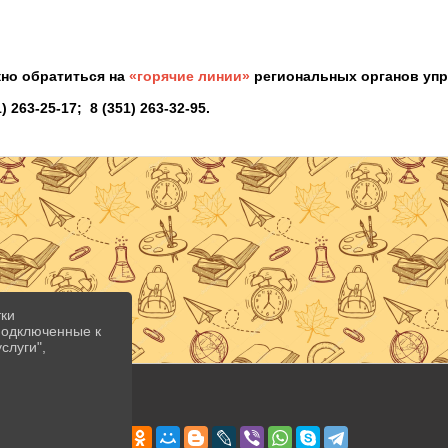
жно обратиться на
«горячие линии»
региональных органов упр
263-25-17; 8 (351) 263-32-95.
тки
 подключенные к
слуги",